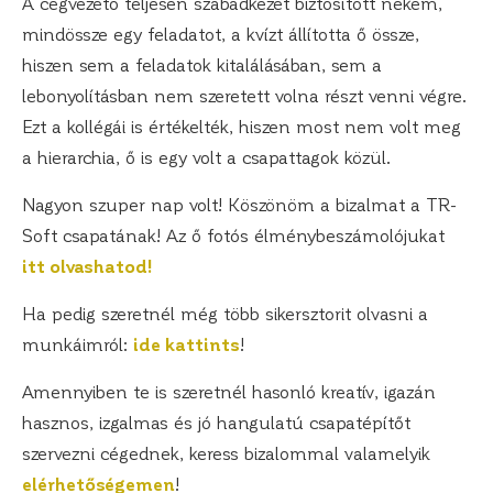
A cégvezető teljesen szabadkezet biztosított nekem,
mindössze egy feladatot, a kvízt állította ő össze,
hiszen sem a feladatok kitalálásában, sem a
lebonyolításban nem szeretett volna részt venni végre.
Ezt a kollégái is értékelték, hiszen most nem volt meg
a hierarchia, ő is egy volt a csapattagok közül.
Nagyon szuper nap volt! Köszönöm a bizalmat a TR-
Soft csapatának! Az ő fotós élménybeszámolójukat
itt olvashatod!
Ha pedig szeretnél még több sikersztorit olvasni a
munkáimról:
ide kattints
!
Amennyiben te is szeretnél hasonló kreatív, igazán
hasznos, izgalmas és jó hangulatú csapatépítőt
szervezni cégednek, keress bizalommal valamelyik
elérhetőségemen
!