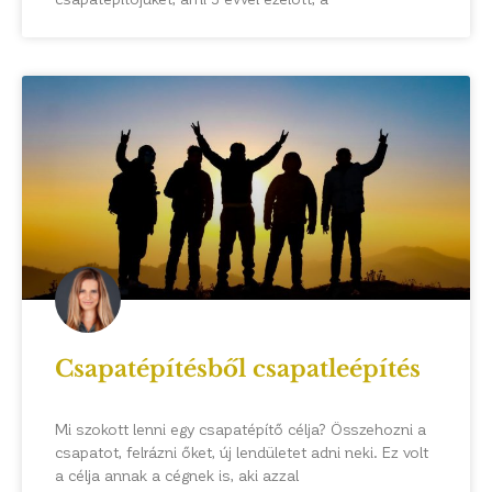
Csapatépítésből csapatleépítés
Mi szokott lenni egy csapatépítő célja? Összehozni a
csapatot, felrázni őket, új lendületet adni neki. Ez volt
a célja annak a cégnek is, aki azzal