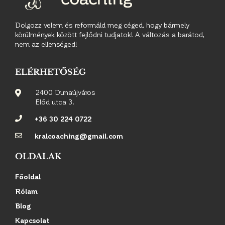
Dolgozz velem és reformáld meg céged, hogy bármely
körülmények között fejlődni tudjatok! A változás a barátod,
nem az ellenséged!
ELÉRHETŐSÉG
2400 Dunaújváros
Előd utca 3.
+36 30 224 0722
kralcoaching@gmail.com
OLDALAK
Főoldal
Rólam
Blog
Kapcsolat