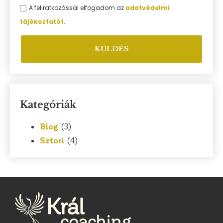
A feliratkozással elfogadom az
adatvédelmi
tájékoztatót
.
KÜLDÉS
Kategóriák
Blog
(3)
Sztori
(4)