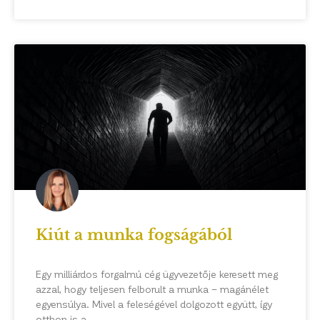
Kiút a munka fogságából
Egy milliárdos forgalmú cég ügyvezetője keresett meg
azzal, hogy teljesen felborult a munka – magánélet
egyensúlya. Mivel a feleségével dolgozott együtt, így
otthon is a