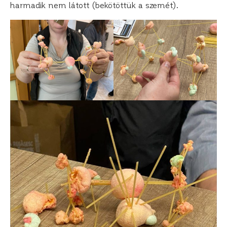
harmadik nem látott (bekötöttük a szemét).