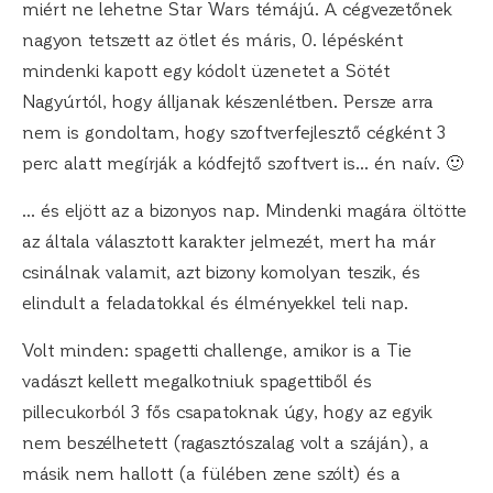
miért ne lehetne Star Wars témájú. A cégvezetőnek
nagyon tetszett az ötlet és máris, 0. lépésként
mindenki kapott egy kódolt üzenetet a Sötét
Nagyúrtól, hogy álljanak készenlétben. Persze arra
nem is gondoltam, hogy szoftverfejlesztő cégként 3
perc alatt megírják a kódfejtő szoftvert is… én naív. 🙂
… és eljött az a bizonyos nap. Mindenki magára öltötte
az általa választott karakter jelmezét, mert ha már
csinálnak valamit, azt bizony komolyan teszik, és
elindult a feladatokkal és élményekkel teli nap.
Volt minden: spagetti challenge, amikor is a Tie
vadászt kellett megalkotniuk spagettiből és
pillecukorból 3 fős csapatoknak úgy, hogy az egyik
nem beszélhetett (ragasztószalag volt a száján), a
másik nem hallott (a fülében zene szólt) és a