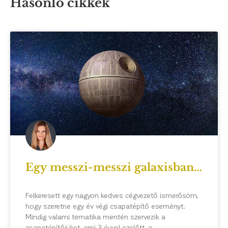
Hasonló cikkek
Egy messzi-messzi galaxisban…
Felkeresett egy nagyon kedves cégvezető ismerősöm,
hogy szeretne egy év végi csapatépítő eseményt.
Mindig valami tematika mentén szervezik a
csapatépítőjüket, ami 3 évvel ezelőtt, a