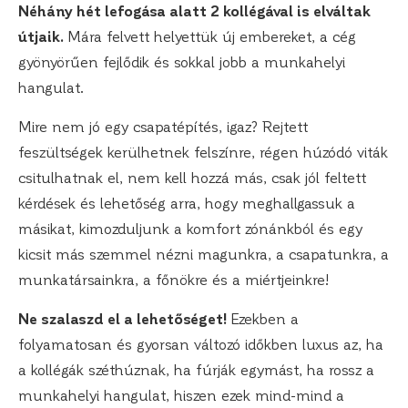
Néhány hét lefogása alatt 2 kollégával is elváltak
útjaik.
Mára felvett helyettük új embereket, a cég
gyönyörűen fejlődik és sokkal jobb a munkahelyi
hangulat.
Mire nem jó egy csapatépítés, igaz? Rejtett
feszültségek kerülhetnek felszínre, régen húzódó viták
csitulhatnak el, nem kell hozzá más, csak jól feltett
kérdések és lehetőség arra, hogy meghallgassuk a
másikat, kimozduljunk a komfort zónánkból és egy
kicsit más szemmel nézni magunkra, a csapatunkra, a
munkatársainkra, a főnökre és a miértjeinkre!
Ne szalaszd el a lehetőséget!
Ezekben a
folyamatosan és gyorsan változó időkben luxus az, ha
a kollégák széthúznak, ha fúrják egymást, ha rossz a
munkahelyi hangulat, hiszen ezek mind-mind a