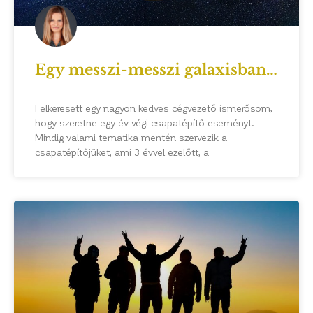
Egy messzi-messzi galaxisban…
Felkeresett egy nagyon kedves cégvezető ismerősöm,
hogy szeretne egy év végi csapatépítő eseményt.
Mindig valami tematika mentén szervezik a
csapatépítőjüket, ami 3 évvel ezelőtt, a