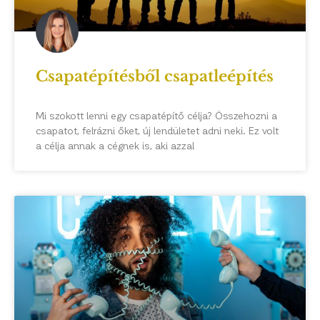
Csapatépítésből csapatleépítés
Mi szokott lenni egy csapatépítő célja? Összehozni a
csapatot, felrázni őket, új lendületet adni neki. Ez volt
a célja annak a cégnek is, aki azzal