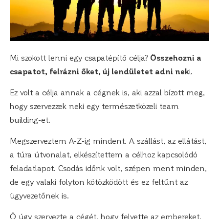
Mi szokott lenni egy csapatépítő célja?
Összehozni a
csapatot, felrázni őket, új lendületet adni nek
i.
Ez volt a célja annak a cégnek is, aki azzal bízott meg,
hogy szervezzek neki egy természetközeli team
building-et.
Megszerveztem A-Z-ig mindent. A szállást, az ellátást,
a túra útvonalat, elkészítettem a célhoz kapcsolódó
feladatlapot. Csodás időnk volt, szépen ment minden,
de egy valaki folyton kötözködött és ez feltűnt az
ügyvezetőnek is.
Ő úgy szervezte a cégét, hogy felvette az embereket,