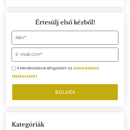
Értesülj első kézből!
A feliratkozással elfogadom az
adatvédelmi
tájékoztatót
.
KÜLDÉS
Kategóriák