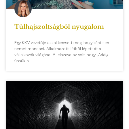
Túlhajszoltságból nyugalom
Egy KKV vezetője azzal keresett meg, hogy képtelen
nemet mondani. Alkalmazotti létből lépett át a
vállalkozók világába. A jelszava az volt, hogy „Addig
üssük a