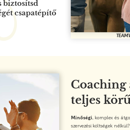
 biztosítsd
égét csapatépítő
TEAM
Coaching 
teljes kör
Minőségi
, komplex és átgo
szervezési költségek nélkül