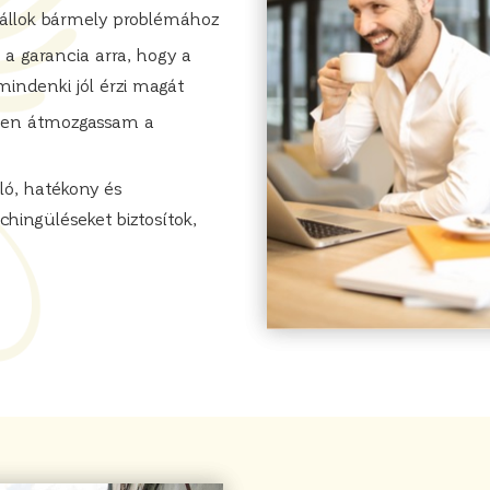
 állok bármely problémához
 a garancia arra, hogy a
indenki jól érzi magát
jesen átmozgassam a
ló, hatékony és
hingüléseket biztosítok,