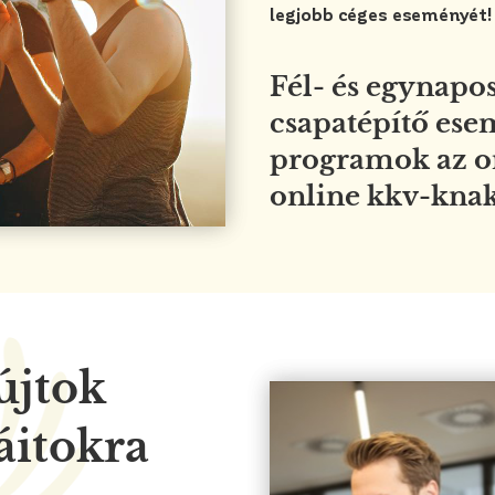
legjobb céges eseményét!
Fél- és egynapo
csapatépítő ese
programok az or
online kkv-knak
újtok
áitokra