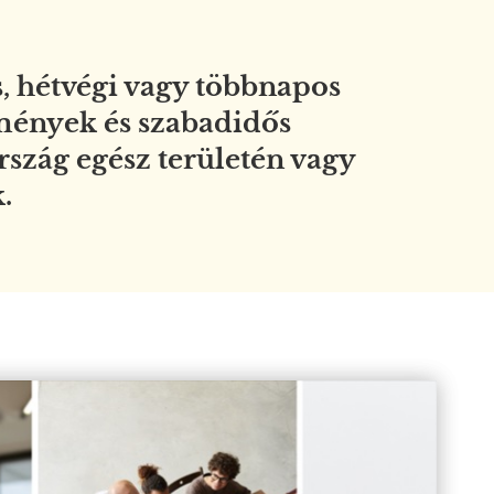
s, hétvégi vagy többnapos
mények és szabadidős
szág egész területén vagy
.