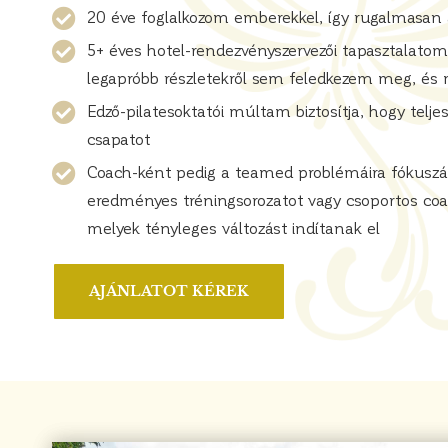
20 éve foglalkozom emberekkel, így rugalmasan
5+ éves hotel-rendezvényszervezői tapasztalatom
legapróbb részletekről sem feledkezem meg, és m
Edző-pilatesoktatói múltam biztosítja, hogy tel
csapatot
Coach-ként pedig a teamed problémáira fókuszá
eredményes tréningsorozatot vagy csoportos coac
melyek tényleges változást indítanak el
AJÁNLATOT KÉREK