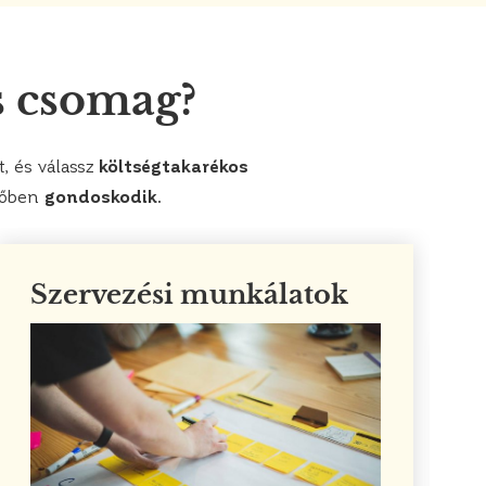
s csomag?
, és válassz
költségtakarékos
időben
gondoskodik
.
Szervezési munkálatok