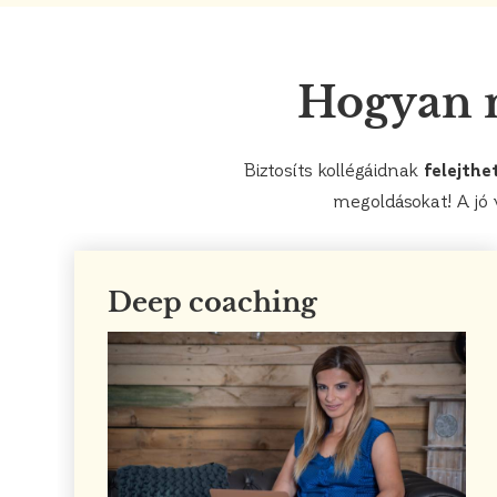
Hogyan m
Biztosíts kollégáidnak
felejthe
megoldásokat! A jó 
Deep coaching