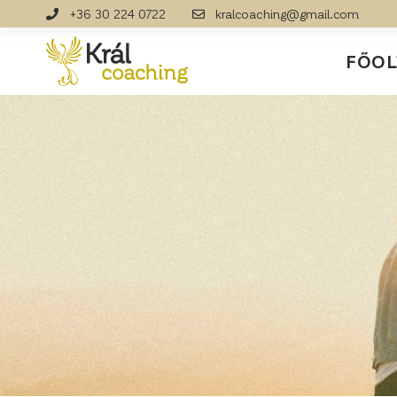
+36 30 224 0722
kralcoaching@gmail.com
FŐOL