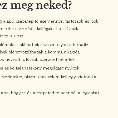
 ez meg neked?
ng alapú csapatépítő eseménnyel tartósabb és jobb
mintha elvinnéd a kollégáidat a századik
r te is unsz!
lémákra találhattok közösen olyan alternatív
yek előremozdíthatják a kommunikációt,
ös nevezőt, ütősebb szervezet lehettek
kos és költséghatékony megoldást nyújtok
kezletekre, hiszen csak velem kell egyeztetned a
arra, hogy te és a csapatod mindenből a legjobbat