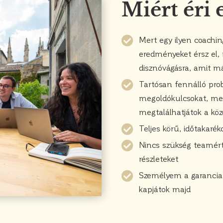
Miért éri
Mert egy ilyen coachi
eredményeket érsz el, 
disznóvágásra, amit má
Tartósan fennálló prob
megoldókulcsokat, mel
megtalálhatjátok a köz
Teljes körű, időtakaré
Nincs szükség teamérte
részleteket
Személyem a garancia 
kapjátok majd