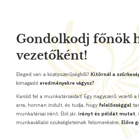
Gondolkodj főnök h
vezetőként!
Eleged van a középszerűségből?
Kitörnél a szürkesé
kimagasló
eredményekre vágysz?
Karold fel a munkatársaidat! Egy nagyszerű vezető a
arra, honnan indult, és tudja, hogy
felelősséggel
tar
munkatársai iránt. Elöl jár,
irányt és példát mutat
,
munkavállalói szükségleteinek felismerésére.
Előre g