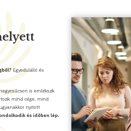
elyett
gből?
Egyedülálló és
 hegycsúcson is emlékszik
tozik mind cége, mind
 ugyanakkor nyitott
ondolkodik és időben lép.