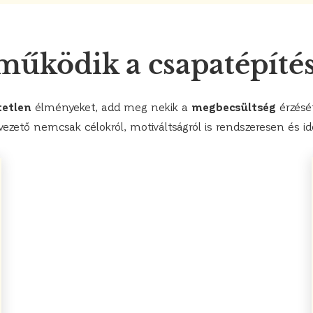
űködik a csapatépíté
tetlen
élményeket, add meg nekik a
megbecsültség
érzését
vezető nemcsak célokról, motiváltságról is rendszeresen és 