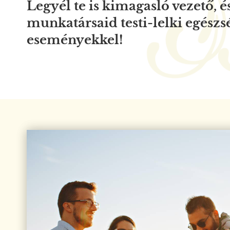
Legyél te is kimagasló vezető, és
munkatársaid testi-lelki egészs
eseményekkel!