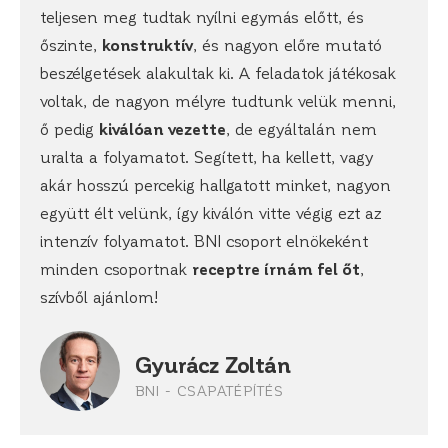
teljesen meg tudtak nyílni egymás előtt, és
őszinte,
konstruktív
, és nagyon előre mutató
beszélgetések alakultak ki. A feladatok játékosak
voltak, de nagyon mélyre tudtunk velük menni,
ő pedig
kiválóan vezette
, de egyáltalán nem
uralta a folyamatot. Segített, ha kellett, vagy
akár hosszú percekig hallgatott minket, nagyon
együtt élt velünk, így kiválón vitte végig ezt az
intenzív folyamatot. BNI csoport elnökeként
minden csoportnak
receptre írnám fel őt
,
szívből ajánlom!
Gyurácz Zoltán
BNI - CSAPATÉPÍTÉS