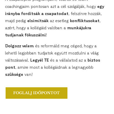
coachingjaim pontosan azt a cél szolgálják, hogy
egy
irányba fordítsák a csapatodat
, felszínre hozzák,
majd pedig
elsimítsák
az esetleg
konfliktusokat
,
azért, hogy a kollégáid valóban a
munkájukra
tudjanak fókuszálni
!
Dolgozz velem
és reformáld meg céged, hogy a
lehető legjobban tudjatok együtt mozdulni a világ
változásaival.
Legyél TE
és a vállalatod az a
biztos
pont
, amire most a kollégáidnak a legnagyobb
szüksége
van!
FOGLALJ IDŐPONTOT