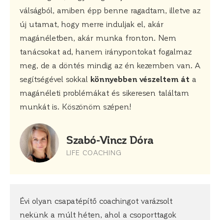
válságból, amiben épp benne ragadtam, illetve az
új utamat, hogy merre induljak el, akár
magánéletben, akár munka fronton. Nem
tanácsokat ad, hanem iránypontokat fogalmaz
meg, de a döntés mindig az én kezemben van. A
segítségével sokkal
könnyebben vészeltem át
a
magánéleti problémákat és sikeresen találtam
munkát is. Köszönöm szépen!
Szabó-Vincz Dóra
LIFE COACHING
Évi olyan csapatépítő coachingot varázsolt
nekünk a múlt héten, ahol a csoporttagok