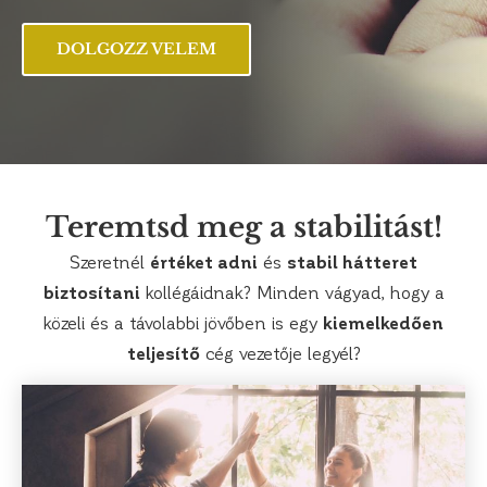
DOLGOZZ VELEM
Teremtsd meg a stabilitást!
Szeretnél
értéket adni
és
stabil hátteret
biztosítani
kollégáidnak? Minden vágyad, hogy a
közeli és a távolabbi jövőben is egy
kiemelkedően
teljesítő
cég vezetője legyél?