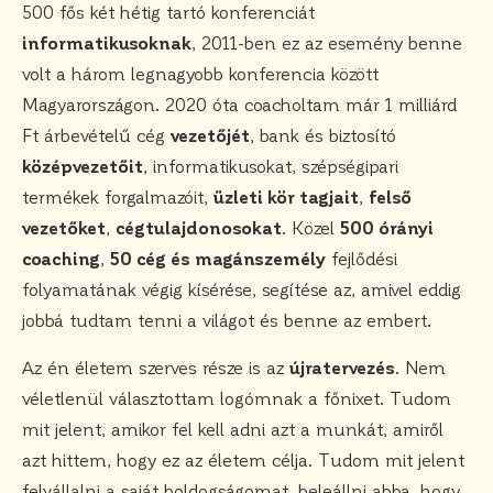
500 fős két hétig tartó konferenciát
informatikusoknak
, 2011-ben ez az esemény benne
volt a három legnagyobb konferencia között
Magyarországon. 2020 óta coacholtam már 1 milliárd
Ft árbevételű cég
vezetőjét
, bank és biztosító
középvezetőit
, informatikusokat, szépségipari
termékek forgalmazóit,
üzleti kör tagjait
,
felső
vezetőket
,
cégtulajdonosokat
. Közel
500 órányi
coaching
,
50 cég és magánszemély
fejlődési
folyamatának végig kísérése, segítése az, amivel eddig
jobbá tudtam tenni a világot és benne az embert.
Az én életem szerves része is az
újratervezés
. Nem
véletlenül választottam logómnak a főnixet. Tudom
mit jelent, amikor fel kell adni azt a munkát, amiről
azt hittem, hogy ez az életem célja. Tudom mit jelent
felvállalni a saját boldogságomat, beleállni abba, hogy