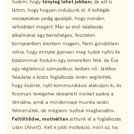
tudom, hogy
tényleg lehet jobban;
de azt is
látom, hogy hogyan induljunk el. A kollégák
visszajelzései pedig igazolják, hogy minden
ráfordítást megért: Már az első találkozás
alkalmával egy bensőséges, fesztelen
környezetben éreztem magam. Nem gondoltam
volna, hogy ennyire gyorsan meg tudok nyílni és
bizalommal fordulni egy ismeretlen felé, de Éva
egy végtelenül szimpatikus, kedves nő. Játékos
feladatai a közös foglalkozás során segítettek,
hogy őszinte, nyílt kommunikáció alakuljon ki, és
finoman terelgetve rávezetett minket azokra a
témákra, amik a mindennapi munka során
felmerültek, de mégsem tudtuk megbeszélni.
Feltöltődve, motiváltan
jöttünk el a foglalkozás
után (Anett). Kell e jobb motiváció, mint az, ha