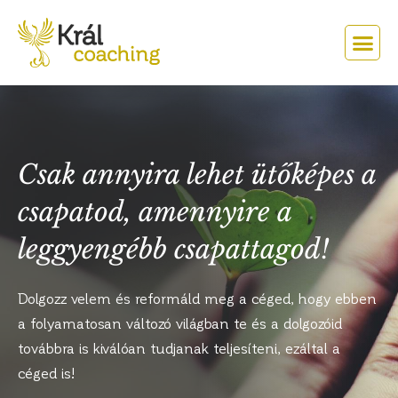
Csak annyira lehet ütőképes a
csapatod, amennyire a
leggyengébb csapattagod!
Dolgozz velem és reformáld meg a céged, hogy ebben
a folyamatosan változó világban te és a dolgozóid
továbbra is kiválóan tudjanak teljesíteni, ezáltal a
céged is!