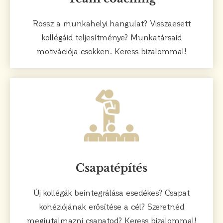
Rossz a munkahelyi hangulat? Visszaesett
kollégáid teljesítménye? Munkatársaid
motivációja csökken. Keress bizalommal!
Csapatépítés
Új kollégák beintegrálása esedékes? Csapat
kohéziójának erősítése a cél? Szeretnéd
megjutalmazni csapatod? Keress bizalommal!