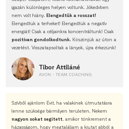
igazán különleges helyen voltunk. Jókedvben
nem volt hiány.
Elengedtük a rosszat!
Elengedtük a terheket! Elengedtük a negatív
energiát! Csak a céljainkra koncentráltunk! Csak
pozitívan gondolkodtunk.
Köszönjük az úton a
vezetést. Visszatapsoltak a lányok, újra érkezünk!
Tibor Attiláné
AVON - TEAM COACHING
Szívből ajánlom Évit, ha valakinek útmutatásra
lenne szüksége bármilyen területen. Nekem
nagyon sokat segített
, amikor tönkrement a
házasságom, hogy megtaláljam a kiutat abból a