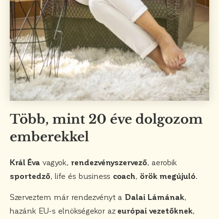
Több, mint 20 éve dolgozom
emberekkel
Král Éva
vagyok,
rendezvényszervező
, aerobik
sportedző
, life és business
coach
,
örök megújuló
.
Szerveztem már rendezvényt a
Dalai Lámának
,
hazánk EU-s elnökségekor az
európai vezetőknek
,