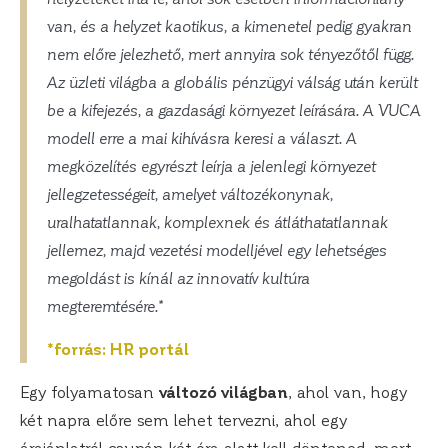
van, és a helyzet kaotikus, a kimenetel pedig gyakran
nem előre jelezhető, mert annyira sok tényezőtől függ.
Az üzleti világba a globális pénzügyi válság után került
be a kifejezés, a gazdasági környezet leírására. A VUCA
modell erre a mai kihívásra keresi a választ. A
megközelítés egyrészt leírja a jelenlegi környezet
jellegzetességeit, amelyet változékonynak,
uralhatatlannak, komplexnek és átláthatatlannak
jellemez, majd vezetési modelljével egy lehetséges
megoldást is kínál az innovatív kultúra
megteremtésére.*
*forrás: HR portál
Egy folyamatosan
változó világban
, ahol van, hogy
két napra előre sem lehet tervezni, ahol egy
árajánlatról csupán két óra alatt kell döntened, mert