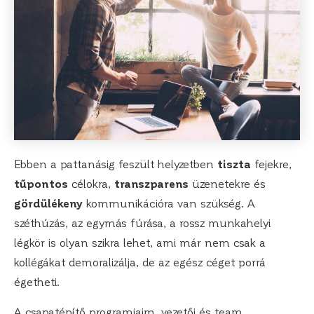
Ebben a pattanásig feszült helyzetben
tiszta
fejekre,
tűpontos
célokra,
transzparens
üzenetekre és
gördülékeny
kommunikációra van szükség. A
széthúzás, az egymás fúrása, a rossz munkahelyi
légkör is olyan szikra lehet, ami már nem csak a
kollégákat demoralizálja, de az egész céget porrá
égetheti.
A csapatépítő programjaim, vezetői és team