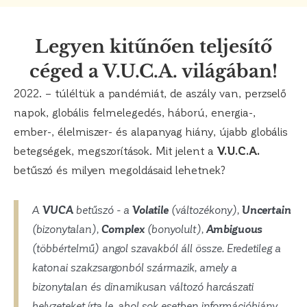
Legyen kitűnően teljesítő
céged a V.U.C.A. világában!
2022. – túléltük a pandémiát, de aszály van, perzselő
napok, globális felmelegedés, háború, energia-,
ember-, élelmiszer- és alapanyag hiány, újabb globális
betegségek, megszorítások. Mit jelent a
V.U.C.A.
betűszó és milyen megoldásaid lehetnek?
A
VUCA
betűszó - a
Volatile
(változékony),
Uncertain
(bizonytalan),
Complex
(bonyolult),
Ambiguous
(többértelmű) angol szavakból áll össze. Eredetileg a
katonai szakzsargonból származik, amely a
bizonytalan és dinamikusan változó harcászati
helyzeteket írta le, ahol sok esetben információhiány