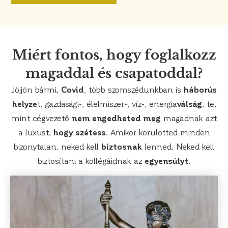
Miért fontos, hogy foglalkozz
magaddal és csapatoddal?
Jöjjön bármi,
Covid
, több szomszédunkban is
háborús
helyze
t, gazdasági-, élelmiszer-, víz-, energia
válság
, te,
mint cégvezető
nem engedheted meg
magadnak azt
a luxust,
hogy szétess
. Amikor körülötted minden
bizonytalan, neked kell
biztosnak
lenned. Neked kell
biztosítani a kollégáidnak az
egyensúlyt
.