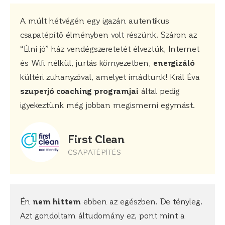
A múlt hétvégén egy igazán autentikus
csapatépítő élményben volt részünk. Száron az
“Élni jó” ház vendégszeretetét élveztük, Internet
és Wifi nélkül, jurtás környezetben,
energizáló
kültéri zuhanyzóval, amelyet imádtunk! Král Éva
szuperjó coaching programjai
által pedig
igyekeztünk még jobban megismerni egymást.
First Clean
CSAPATÉPÍTÉS
Én
nem hittem
ebben az egészben. De tényleg.
Azt gondoltam áltudomány ez, pont mint a