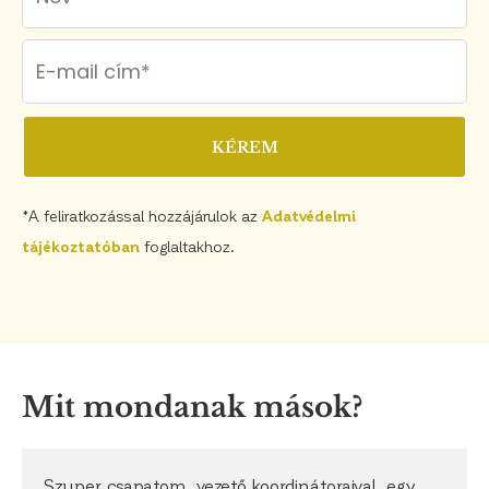
KÉREM
*A feliratkozással hozzájárulok az
Adatvédelmi
tájékoztatóban
foglaltakhoz.
Mit mondanak mások?
Szuper csapatom, vezető koordinátoraival, egy