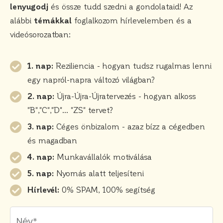
lenyugodj
és össze tudd szedni a gondolataid! Az
alábbi
témákkal
foglalkozom hírlevelemben és a
videósorozatban:
1. nap:
Reziliencia - hogyan tudsz rugalmas lenni
egy napról-napra változó világban?
2. nap:
Újra-Újra-Újratervezés - hogyan alkoss
"B","C","D"… "ZS" tervet?
3. nap:
Céges önbizalom - azaz bízz a cégedben
és magadban
4. nap:
Munkavállalók motiválása
5. nap:
Nyomás alatt teljesíteni
Hírlevél:
0% SPAM, 100% segítség