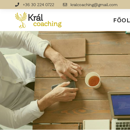
+36 30 224 0722
kralcoaching@gmail.com
FŐOL