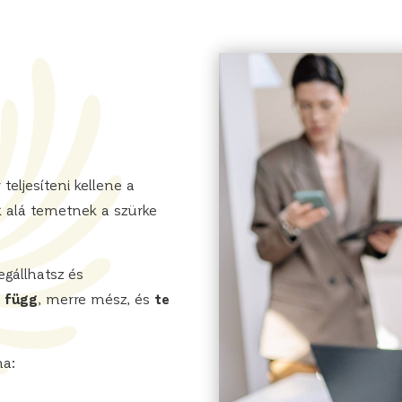
teljesíteni kellene a
k alá temetnek a szürke
gállhatsz és
 függ
, merre mész, és
te
ha: