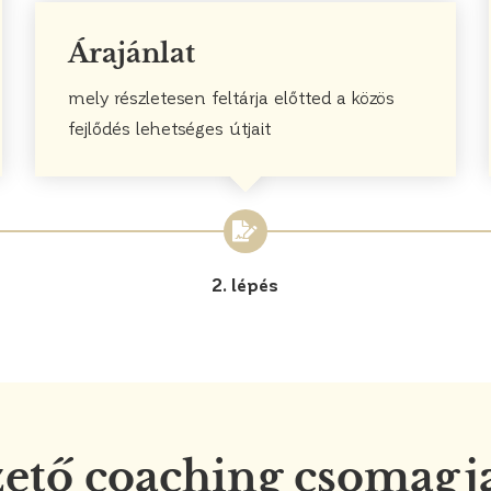
Árajánlat
mely részletesen feltárja előtted a közös
fejlődés lehetséges útjait
2. lépés
zető coaching csomagj