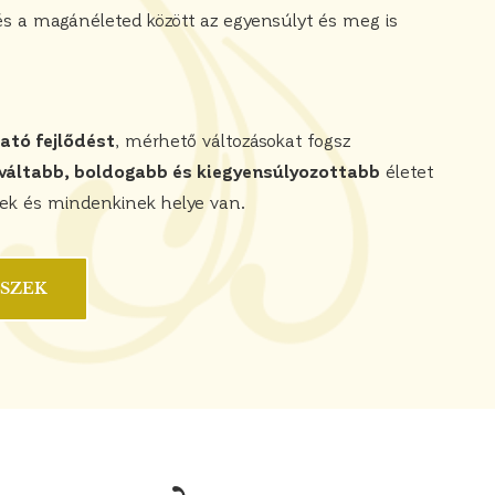
 a magánéleted között az egyensúlyt és meg is
tó fejlődést
, mérhető változásokat fogsz
váltabb, boldogabb és kiegyensúlyozottabb
életet
ek és mindenkinek helye van.
ESZEK