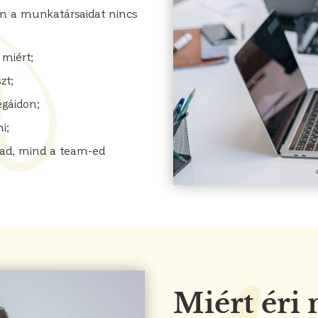
em a munkatársaidat nincs
 miért;
zt;
égáidon;
i;
gad, mind a team-ed
Miért éri