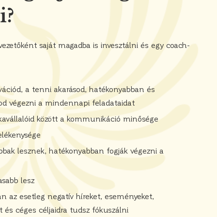
i?
ezetőként saját magadba is invesztálni és egy coach-
vációd, a tenni akarásod, hatékonyabban és
d végezni a mindennapi feladataidat
kavállalóid között a kommunikáció minősége
elékenysége
tabbak lesznek, hatékonyabban fogják végezni a
asabb lesz
n az esetleg negatív híreket, eseményeket,
t és céges céljaidra tudsz fókuszálni