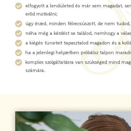
elfogyott a lendületed és már sem magadat, s
erőd motiválni;
úgy érzed, minden félrecsúszott, de nem tudod,
néha még a kérdést se találod, nemhogy a válas
a kiégés tüneteit tapasztalod magadon és a koll
ha a jelenlegi helyzetben próbálsz talpon maradn
komplex szolgáltatásra van szükséged mind ma
számára.