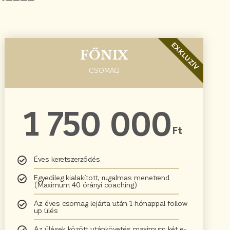
EXKLUZÍV
FŐNIX
CSOMAG
1 750 000
Ft
Éves keretszerződés
Egyedileg kialakított, rugalmas menetrend
(Maximum 40 órányi coaching)
Az éves csomag lejárta után 1 hónappal follow
up ülés
Az ülések között utánkövetés maximum két e-