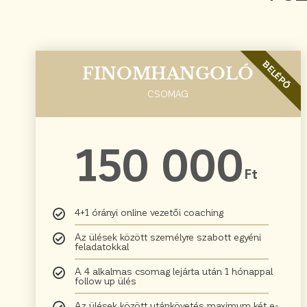
BELÉPŐ
FINOMHANGOLÓ
CSOMAG
150 000
Ft
4+1 órányi online vezetői coaching
Az ülések között személyre szabott egyéni
feladatokkal
A 4 alkalmas csomag lejárta után 1 hónappal
follow up ülés
Az ülések között utánkövetés maximum két e-