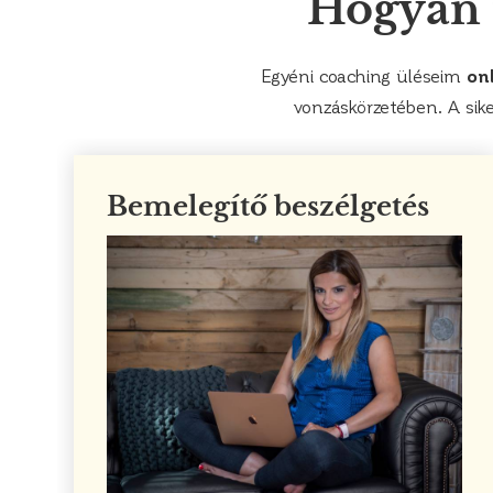
Hogyan 
Egyéni coaching üléseim
on
vonzáskörzetében. A siker
Bemelegítő beszélgetés