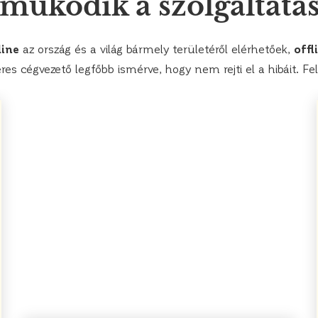
működik a szolgáltatá
line
az ország és a világ bármely területéről elérhetőek,
offl
es cégvezető legfőbb ismérve, hogy nem rejti el a hibáit. Feld