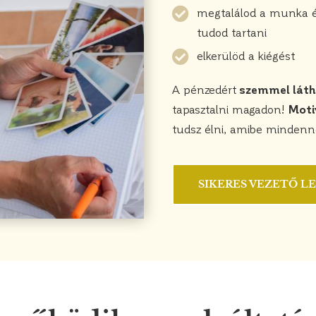
megtalálod a munka és
tudod tartani
elkerülöd a kiégést
A pénzedért
szemmel látha
tapasztalni magadon!
Moti
tudsz élni, amibe mindenn
SIKERES VEZETŐ L