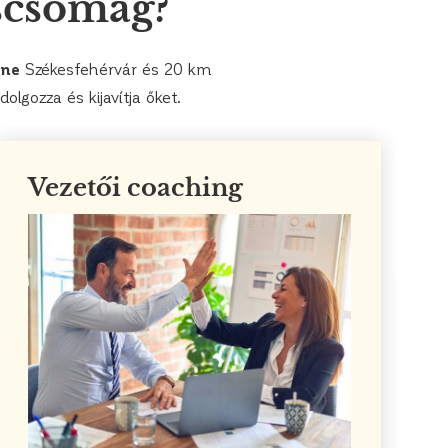
scsomag?
ine
Székesfehérvár és 20 km
olgozza és kijavítja őket.
Vezetői coaching