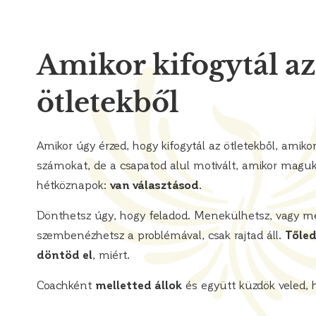
Amikor kifogytál az
ötletekből
Amikor úgy érzed, hogy kifogytál az ötletekből, amikor 
számokat, de a csapatod alul motivált, amikor magu
hétköznapok:
van választásod
.
Dönthetsz úgy, hogy feladod. Menekülhetsz, vagy me
szembenézhetsz a problémával, csak rajtad áll.
Tőled
döntöd el
, miért.
Coachként
melletted állok
és együtt küzdök veled, 