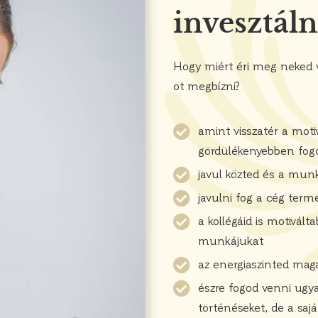
invesztáln
Hogy miért éri meg neked v
ot megbízni?
amint visszatér a moti
gördülékenyebben fogo
javul közted és a mun
javulni fog a cég term
a kollégáid is motivál
munkájukat
az energiaszinted mag
észre fogod venni ugya
történéseket, de a sajá