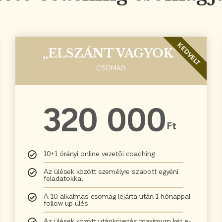
KEDVELT
„ELSZÁNT VAGYOK”
CSOMAG
320 000
Ft
10+1 órányi online vezetői coaching
Az ülések között személyre szabott egyéni
feladatokkal
A 10 alkalmas csomag lejárta után 1 hónappal
follow up ülés
Az ülések között utánkövetés maximum két e-