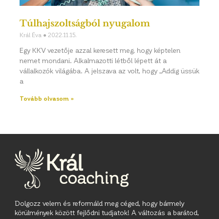
Túlhajszoltságból nyugalom
Král Éva
2022.11.15.
Egy KKV vezetője azzal keresett meg, hogy képtelen
nemet mondani. Alkalmazotti létből lépett át a
vállalkozók világába. A jelszava az volt, hogy „Addig üssük
a
Tovább olvasom »
Dolgozz velem és reformáld meg céged, hogy bármely
körülmények között fejlődni tudjatok! A változás a barátod,