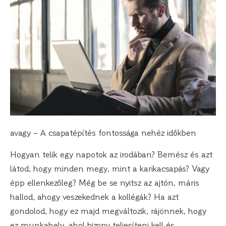
avagy – A csapatépítés fontossága nehéz időkben
Hogyan telik egy napotok az irodában? Bemész és azt
látod, hogy minden megy, mint a karikacsapás? Vagy
épp ellenkezőleg? Még be se nyitsz az ajtón, máris
hallod, ahogy veszekednek a kollégák? Ha azt
gondolod, hogy ez majd megváltozik, rájönnek, hogy
ez munkahely, ahol bizony teljesíteni kell és