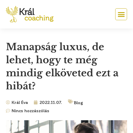
Manapság luxus, de
lehet, hogy te még
mindig elköveted ezt a
hibát?
Král Éva
2022.11.07.
Blog
Nincs hozzászólás