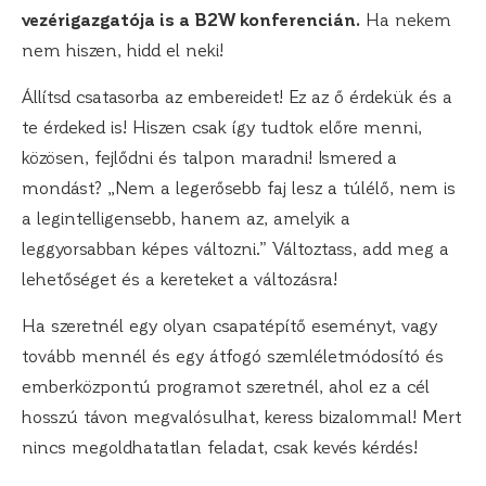
vezérigazgatója is a B2W konferencián.
Ha nekem
nem hiszen, hidd el neki!
Állítsd csatasorba az embereidet! Ez az ő érdekük és a
te érdeked is! Hiszen csak így tudtok előre menni,
közösen, fejlődni és talpon maradni! Ismered a
mondást? „Nem a legerősebb faj lesz a túlélő, nem is
a legintelligensebb, hanem az, amelyik a
leggyorsabban képes változni.” Változtass, add meg a
lehetőséget és a kereteket a változásra!
Ha szeretnél egy olyan csapatépítő eseményt, vagy
tovább mennél és egy átfogó szemléletmódosító és
emberközpontú programot szeretnél, ahol ez a cél
hosszú távon megvalósulhat, keress bizalommal! Mert
nincs megoldhatatlan feladat, csak kevés kérdés!