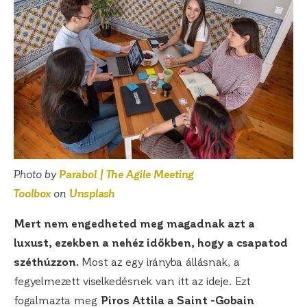
Photo by
Parabol | The Agile Meeting
Toolbox
on
Unsplash
Mert nem engedheted meg magadnak azt a
luxust, ezekben a nehéz időkben, hogy a csapatod
széthúzzon.
Most az egy irányba állásnak, a
fegyelmezett viselkedésnek van itt az ideje. Ezt
fogalmazta meg
Piros Attila a Saint -Gobain