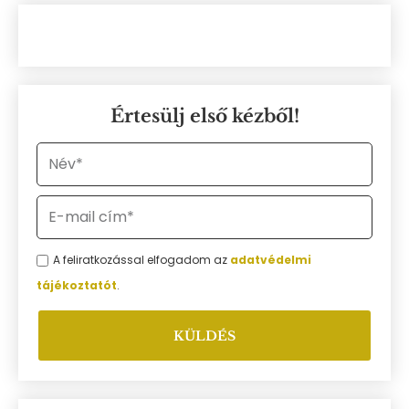
Értesülj első kézből!
A feliratkozással elfogadom az
adatvédelmi
tájékoztatót
.
KÜLDÉS