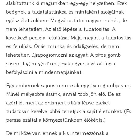
alakítottunk ki magunkban egy-egy helyzetben. Ezek
beégnek a tudatalattinkba és mintaként szolgálnak
egész életünkben. Megváltoztatni nagyon nehéz, de
nem lehetetlen. Az első lépése a tudatosítás. A
következő pedig a felülírása. Majd megint a tudatosítás
és felülírás. Óriási munka és odafigyelés, de nem
lehetetlen újrapogromozni az agyat. A piros gomb
sosem fog megszűnni, csak egyre kevéssé fogja
befolyásolni a mindennapjainkat.
Egy embernek sajnos nem csak egy ilyen gombja van.
Minél mélyebbre ásunk, annál több jön elő. De ez
azért jó, mert az önismert útjára lépve ezeket
tudatosan kezelve jobbá tehetjük a saját életünket. (És
persze ezáltal a környezetünkben élőkét is.)
De mi köze van ennek a kis intermezzónak a