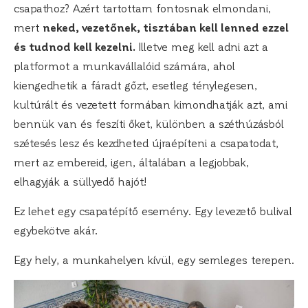
csapathoz? Azért tartottam fontosnak elmondani,
mert
neked, vezetőnek, tisztában kell lenned ezzel
és tudnod kell kezelni.
Illetve meg kell adni azt a
platformot a munkavállalóid számára, ahol
kiengedhetik a fáradt gőzt, esetleg ténylegesen,
kultúrált és vezetett formában kimondhatják azt, ami
bennük van és feszíti őket, különben a széthúzásból
szétesés lesz és kezdheted újraépíteni a csapatodat,
mert az embereid, igen, általában a legjobbak,
elhagyják a süllyedő hajót!
Ez lehet egy csapatépítő esemény. Egy levezető bulival
egybekötve akár.
Egy hely, a munkahelyen kívül, egy semleges terepen.